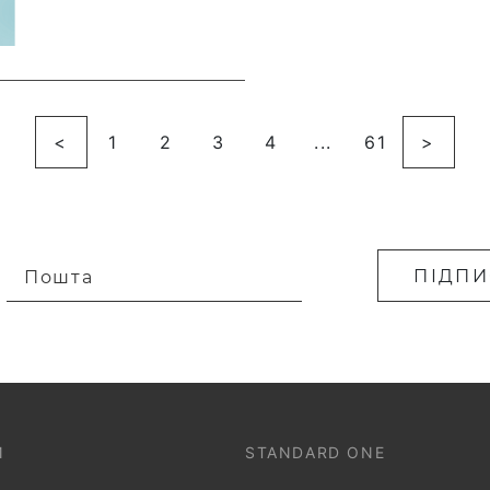
<
1
2
3
4
...
61
>
ПІДПИ
Пошта
Введіть коректну пошту
И
STANDARD ONE