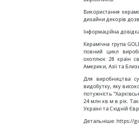
Використання керамог
дизайни декорів дозв
Інформаційна довідка
Керамічна група GOL
повний цикл виробн
охоплює 28 країн св
Америки, Азії та Близ
Для виробництва су
видобутку, яку високо
потужність "Харківсь
24 млн кв м в рік. Т
Україні та Східній Євр
Детальніше:
https://g