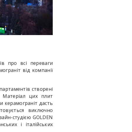
ів про всі переваги
ограніт від компанії
апартаментів створені
. Матеріал цих плит
ми керамограніт дасть
товується виключно
изайн-студією GOLDEN
ських і італійських