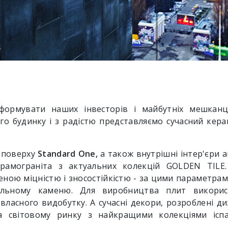
ормувати наших інвесторів і майбутніх мешканц
о будинку і з радістю представляємо сучасний керам
 поверху
Standard One,
а також внутрішні інтер'єри 
рамограніта з актуальних колекцій GOLDEN TILE
еною міцністю і зносостійкістю - за цими параметра
альному каменю. Для виробництва плит викорис
власного видобутку. А сучасні декори, розроблені д
а світовому ринку з найкращими колекціями іспан