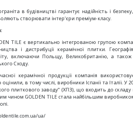
раніта в будівництві гарантує надійність і безпеку,
оляють створювати інтер'єри преміум-класу.
:
DEN TILE є вертикально інтегрованою групою компан
ицтва і дистрибуції керамічної плитки. Географія
іту, включаючи Польщу, Великобританію, а також 
ького Сходу.
часної керамічної продукції компанія використову
 оцінили, в тому числі, виробники Іспанії та Італії. У
кого плиткового заводу" (ХПЗ), що входить до складу 
аким чином GOLDEN TILE стала найбільшим виробником
опі.
oldentile.com.ua/ua/