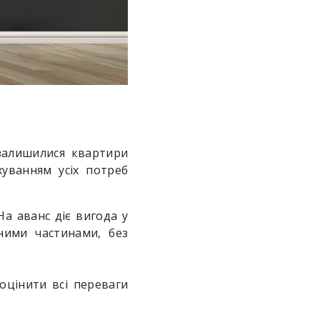
 залишилися квартири
хуванням усіх потреб
На аванс діє вигода у
ними частинами, без
оцінити всі переваги