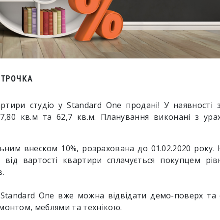
СТРОЧКА
артири студіо у Standard One продані! У наявності
7,80 кв.м та 62,7 кв.м. Планування виконані з ура
ьним внеском 10%, розрахована до 01.02.2020 року. 
к від вартості квартири сплачується покупцем рів
в.
Standard One вже можна відвідати демо-поверх та 
монтом, меблями та технікою.