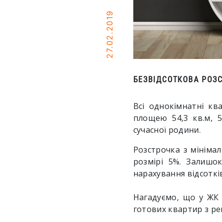
27.02.2019
БЕЗВІДСОТКОВА РОЗ
Всі однокімнатні кв
площею 54,3 кв.м, 5
сучасної родини.
Розстрочка з мінімал
розмірі 5%. Залишо
нарахування відсоткі
Нагадуємо, що у ЖК 
готових квартир з ре