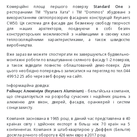
Комерційні площі першого поверху
Standard One
з
ресторанами ТМ "Пузата Хата" і ТМ "Dominos" збудовані з
використанням світлопрозорих фасадних конструкцій
Reynaers
CW50
. Ця система для фасадів дає безмежну свободу творчості
для наших архітекторів, поєднуючи в собі безліч
конструкторських можливостей з найвищими в своєму класі
теплоізоляційними характеристиками, а також швидкістю
виробництва.
Вже зараз ви можете спостерігати як завершуються будівельно-
монтажні роботи по влаштуванню скляного фасаду 1-2 поверхів,
а також відвідати повністю облаштований демо-поверх. Для
цього необхідно попередньо записатися на перегляд по тел.044
499 52 25 або через
веб форму на сайті.
Інформаційна довідка:
Рейнарс Алюмініум (Reynaers Aluminium)
- бельгійська компанія,
що спеціалізується на розробці сучасних і надійних рішень з
алюмінію для вікон, дверей, фасадів, оранжерей і систем
сонцезахисту.
Компанія заснована в 1965 році, в даний час представлена ​​в 40
країнах світу і здійснює експорт в більш ніж 70 країн на 5
континентах. Компанія зі штаб-квартирою у Дюффелі (Бельгія)
досягла річного обороту в 426 млн євро в 2017 році.