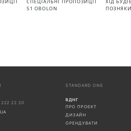
ОЗИЦІЇ
СПЕЦІАЛЬНІ ПРОПОЗИЦІЇ
ХІД БУД
S1 OBOLON
ПОЗНЯКИ
И
STANDARD ONE
ВДНГ
 222 22 20
ПРО ПРОЄКТ
.UA
ДИЗАЙН
ОРЕНДУВАТИ