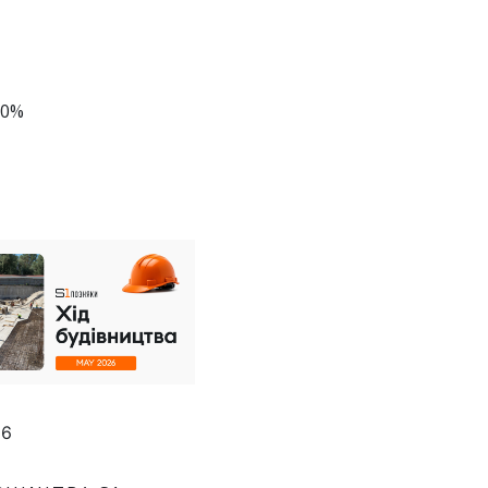
60%
26