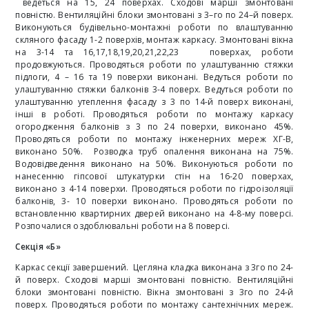
ведеться на 15, 24 поверхах. Сходові марші змонтовані
повністю. Вентиляційні блоки змонтовані з 3–го по 24–й поверх.
Виконуються будівельно-монтажні роботи по влаштуванню
скляного фасаду 1-2 поверхів, монтаж каркасу. Змонтовані вікна
на 3-14 та 16,17,18,19,20,21,22,23 поверхах, роботи
продовжуються. Проводяться роботи по улаштуванню стяжки
підлоги, 4 – 16 та 19 поверхи виконані. Ведуться роботи по
улаштуванню стяжки балконів 3-4 поверх. Ведуться роботи по
улаштуванню утеплення фасаду з 3 по 14-й поверх виконані,
інші в роботі. Проводяться роботи по монтажу каркасу
огородження балконів з 3 по 24 поверхи, виконано 45%.
Проводяться роботи по монтажу інженерних мереж ХГ-В,
виконано 50%. Розводка труб опалення виконана на 75%.
Водовідведення виконано на 50%. Виконуються роботи по
нанесенню гіпсової штукатурки стін на 16-20 поверхах,
виконано з 4-14 поверхи. Проводяться роботи по гідроізоляції
балконів, 3- 10 поверхи виконано. Проводяться роботи по
встановленню квартирних дверей виконано на 4-8-му поверсі.
Розпочалися оздоблювальні роботи на 8 поверсі.
Секція «Б»
Каркас секції завершений. Цегляна кладка виконана з 3го по 24-
й поверх. Сходові марші змонтовані повністю. Вентиляційні
блоки змонтовані повністю. Вікна змонтовані з 3го по 24-й
поверх. Проводяться роботи по монтажу сантехнічних мереж.