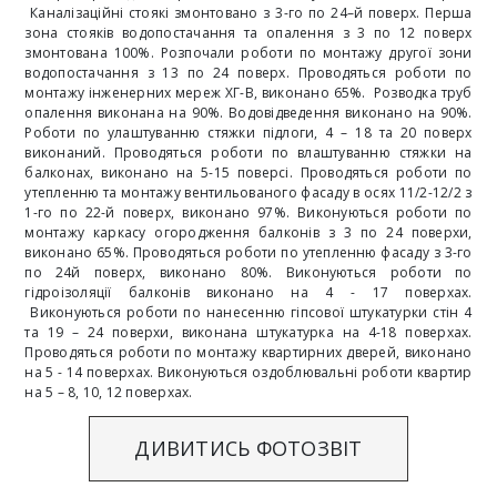
Каналізаційні стоякі змонтовано з 3-го по 24–й поверх. Перша
зона стояків водопостачання та опалення з 3 по 12 поверх
змонтована 100%. Розпочали роботи по монтажу другої зони
водопостачання з 13 по 24 поверх. Проводяться роботи по
монтажу інженерних мереж ХГ-В, виконано 65%. Розводка труб
опалення виконана на 90%. Водовідведення виконано на 90%.
Роботи по улаштуванню стяжки підлоги, 4 – 18 та 20 поверх
виконаний. Проводяться роботи по влаштуванню стяжки на
балконах, виконано на 5-15 поверсі. Проводяться роботи по
утепленню та монтажу вентильованого фасаду в осях 11/2-12/2 з
1-го по 22-й поверх, виконано 97%. Виконуються роботи по
монтажу каркасу огородження балконів з 3 по 24 поверхи,
виконано 65%. Проводяться роботи по утепленню фасаду з 3-го
по 24й поверх, виконано 80%. Виконуються роботи по
гідроізоляції балконів виконано на 4 - 17 поверхах.
Виконуються роботи по нанесенню гіпсової штукатурки стін 4
та 19 – 24 поверхи, виконана штукатурка на 4-18 поверхах.
Проводяться роботи по монтажу квартирних дверей, виконано
на 5 - 14 поверхах. Виконуються оздоблювальні роботи квартир
на 5 – 8, 10, 12 поверхах.
ДИВИТИСЬ ФОТОЗВІТ