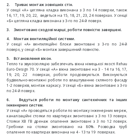
2. Триває монтаж зовнішніх стін.
У секції «А»
цегляна кладка виконана з 3 по 14 поверхи, також
16, 17, 19, 20, 22, ведеться на 15, 18, 21, 23, 24 поверхах. У секції
«Б» цегляна кладка виконана з 3-го по 24-й поверх.
3. Змонтовано сходові марші, роботи повністю завершені.
4. Монтаж вентиляційної системи.
У секції «А»
вентиляційні блоки змонтовані з 3-го по 24-й
поверх, у секції «Б» монтаж завершений повністю.
5. Встановлення вікон.
Тепло та звукоізоляцію забезпечать вікна німецької якості
Rehau
Euro-Design 70.
У секції «А» вікна змонтовані на 3 - 14 та 16, 17,
19, 20, 22 поверхах, роботи продовжуються. Виконуються
будівельно-монтажні роботи по влаштуванню скляного фасаду
1-2 поверхів, монтаж каркасу. У секції «Б» вікна змонтовані з 3-го
по 24-й поверх.
6. Ведуться роботи по монтажу сантехнічних та інших
інженерних систем.
У секції «А»
проводяться роботи по монтажу інженерних мереж,
каналізаційні стояки по квартирах змонтовані з 3 по 13 поверх.
Стояки ХВ ГВ дренаж опалення змонтовані з 3 по 12 поверх.
Гребінки на стояки змонтовано на 80%. Розводка труб
опалення по квартирах виконана на 4 - 13 та 19 поверхах.