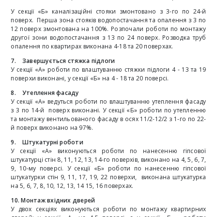
У секції «Б»
каналізаційні стояки змонтовано з 3-го по 24-й
поверх. Перша зона стояків водопостачання та опалення з 3 по
12 поверх змонтована на 100%. Розпочали роботи по монтажу
другої зони водопостачання з 13 по 24 поверх. Розводка труб
опалення по квартирах виконана 4-18 та 20 поверхах.
7.
Завершується стяжка підлоги
У секції «А» роботи по влаштуванню стяжки підлоги 4 - 13 та 19
поверхи виконані, у секції «Б» на 4 - 18 та 20 поверсі.
8.
Утеплення фасаду
У секції «А» ведуться роботи по влаштуванню утеплення фасаду
з 3 по 14-й поверх виконані. У секції «Б» роботи по утепленню
та монтажу вентильованого фасаду в осях 11/2-12/2 з 1-го по 22-
й поверх виконано на 97%.
9. Штукатурні роботи
У секції «А» виконуються роботи по нанесенню гіпсової
штукатурці стін 8, 11, 12, 13, 14-го поверхів, виконано на 4, 5, 6, 7,
9, 10-му поверсі. У секції «Б» роботи по нанесенню гіпсової
штукатурки стін 9, 11, 17, 19, 22 поверхи, виконана штукатурка
на 5, 6, 7, 8, 10, 12, 13, 14 15, 16 поверхах.
10. Монтаж вхідних дверей
У двох секціях виконуються роботи по монтажу квартирних