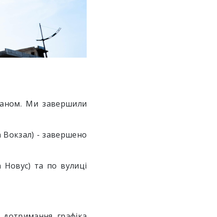
планом. Ми завершили
а Вокзал) - завершено
 Новус) та по вулиці
 дотримання графіка