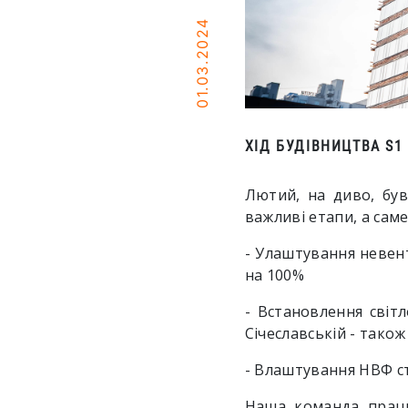
01.03.2024
ХІД БУДІВНИЦТВА S1
Лютий, на диво, був
важливі етапи, а саме
- Улаштування невент
на 100%
- Встановлення світл
Січеславській - тако
- Влаштування НВФ ст
Наша команда працю