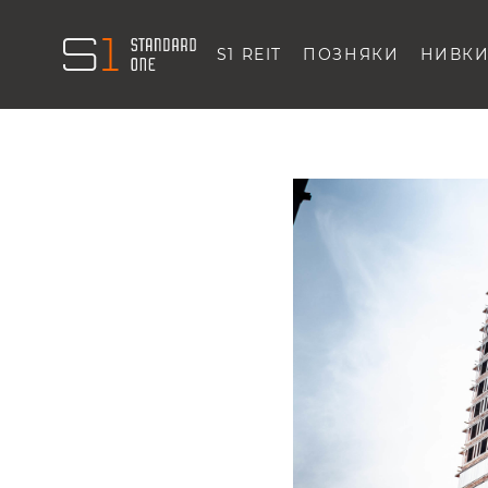
S1 REIT
ПОЗНЯКИ
НИВК