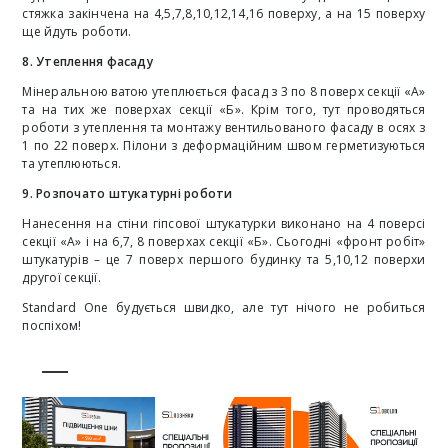
стяжка закінчена на 4,5,7,8,10,12,14,16 поверху, а на 15 поверху
ще йдуть роботи.
8. Утеплення фасаду
Мінеральною ватою утеплюється фасад з 3 по 8 поверх секції «А»
та на тих же поверхах секції «Б». Крім того, тут проводяться
роботи з утеплення та монтажу вентильованого фасаду в осях з
1 по 22 поверх. Пілони з деформаційним швом герметизуються
та утеплюються.
9. Розпочато штукатурні роботи
Нанесення на стіни гіпсової штукатурки виконано на 4 поверсі
секції «А» і на 6,7, 8 поверхах секції «Б». Сьогодні «фронт робіт»
штукатурів – це 7 поверх першого будинку та 5,10,12 поверхи
другої секції.
Standard One будується швидко, але тут нічого не робиться
поспіхом!