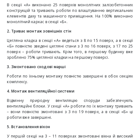
В секції «А» виконано 25 поверхів монолітних залізобетонних
конструкцій та тривають роботи по влаштуванню вертикальних
елементів даху та машинного приміщення. На 100% виконано
монолітний каркас в секції «Б».
2. Триває монтаж зовнішніх стін
Цегляна кладка в секції «А» ведеться з 8 по 15 поверх, а в секції
«Б» повністю зведені цегляні стани з 3 по 16 поверх, з 17 по 25
поверх – роботи тривають. Крім того, в першому будинку вже
зроблено 75% цегляної кладки на першому поверсі.
3. Змонтовано сходові марші
Роботи по їхньому монтажу повністю завершені в обох секціях
комплексу.
4. Монтаж вентиляційної системи
Відмінну природну вентиляцію споруди забезпечують
вентиляційні блоки. У секції «А» роботи по їх монтажу тривають
– вони повністю змонтовані з 3 по 19 поверх, а в секції «Б» ці
роботи вже завершені.
5. Встановлення вікон
У першій секції на 3 – 11 поверхах змонтовані вікна й високий