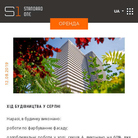
UA
ОРЕНДА
12.08.2019
ХІД БУДІВНИЦТВА У СЕРПНІ
Наразі, в будинку виконано:
роботи по фарбуванню фасаду;
оздоблювальні роботи у холі, секція А, виконано на 60%, вже