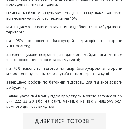
покладена плитка та підлога;
монтаж меблів у квартирах, секції Б, завершено на 85%,
встановлення побутової техніки на 15%
Ми надаємо важливе значення оздобленню прибудинкової
території:
на 95% завершено благоустрій території зі сторони
Університету;
завезено гумове покриття для дитячого майданчика, монтаж
якого розпочнеться вже на цьому тижні;
на 70% виконано підготовчий шар благоустрою зі сторони
метрополітену, зовсім скоро тут з’являться дерева та кущі;
завершено роботи по бетонній підготовці для під’їзної дороги
до будинку.
Запланувати свій візит у відділ продажу ви можете за телефоном
044 222 22 20 або на
сайті
. Чекаємо на вас у нашому холі
кожного дня, без вихідних.
ДИВИТИСЯ ФОТОЗВІТ