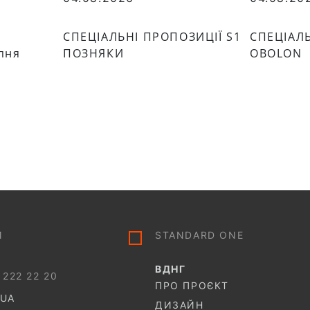
СПЕЦІАЛЬНІ ПРОПОЗИЦІЇ S1
СПЕЦІАЛЬ
пня
ПОЗНЯКИ
OBOLON
И
STANDARD ONE
ВДНГ
 222 22 20
ПРО ПРОЄКТ
.UA
ДИЗАЙН