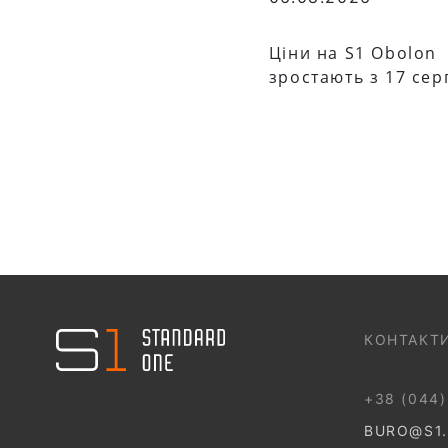
Ціни на S1 Obolon
зростають з 17 сер
044 499 22 25
КОНТАКТ
+38 (044)
BURO@S1