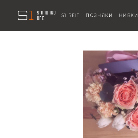
S1 REIT
ПОЗНЯКИ
НИВК