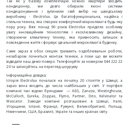
Так як у базову комплектацію кожної квартири входить
кондиціонер, ми довго обирали якісні системи
кондиціонування і зупинили свій вибір на шведському
виробнику - Electrolux. Це багатофункціональна, надійна і
стильна техніка, яка створює комфортний мікроклімат в будь-яку
пору року. Вже понад 90 років Electrolux приділяє особливу
увагу інноваційним технологіям і ексклюзивному дизайну,
створюючи кліматичну техніку, яка привносить затишок в
повсякденне життя і формує ідеальний мікроклімат в будинку.
Саме зараз в обох секціях тривають оздоблювальні роботи,
незабаром почнеться монтаж техніки, а поки що ви можете
відвідати наш демо-поверх. Телефонуйте за номером 044 222 22
20 та записуйтесь на перегляд шоуруму.
Інформаційна довідка:
Історія Electrolux почалася на початку 20 століття у Швеції, а
зараз вона входить до числа найбільших у світі. У портфелі
компанії такі відомі брендами — AEG, Zanussi, Westinghouse,
McCulloch, Eureka, Zoppas, Flymo, Partner, Dito, Kelvinator та
Wascator. Заводи компанії розташовані в Швеції, Італії,
Угорщини, Іспанії, Франції, Румунії, Великобританії, Польщі,
Німеччини, США, Бразилії, Україні та інших країнах світу.