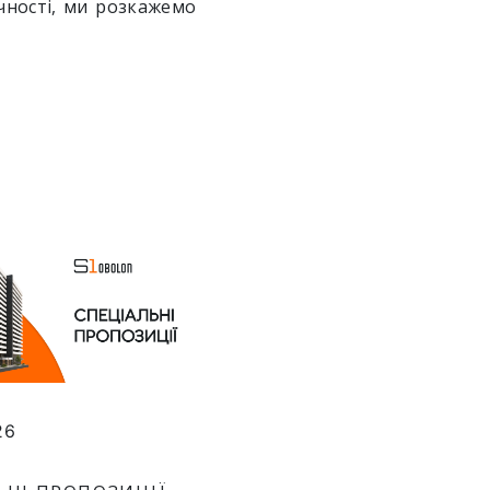
чності, ми розкажемо
26