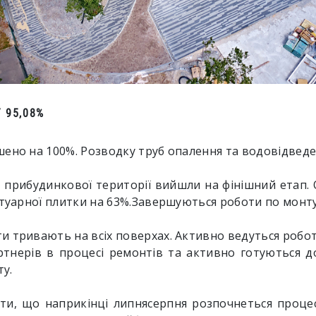
 95,08%
шено на 100%. Розводку труб опалення та водовідвед
і прибудинкової території вийшли на фінішний етап.
отуарної плитки на 63%.Завершуються роботи по монт
 тривають на всіх поверхах. Активно ведуться роботи 
тнерів в процесі ремонтів та активно готуються д
у.
ти, що наприкінці липнясерпня розпочнеться процес