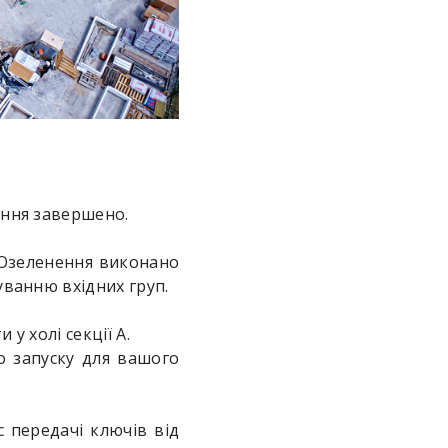
ення завершено.
 Озеленення виконано
уванню вхідних груп.
у холі секції А.
о запуску для вашого
 передачі ключів від