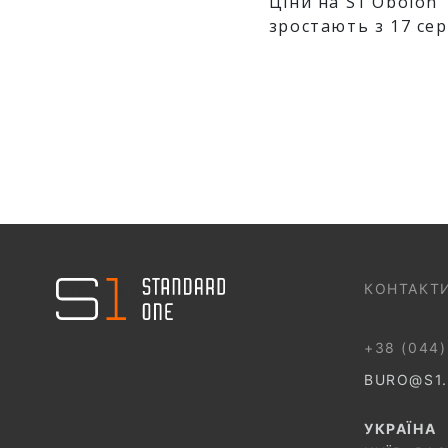
Ціни на S1 Obolon
зростають з 17 се
044 499 22 25
КОНТАКТ
+38 (044)
BURO@S1
УКРАЇНА