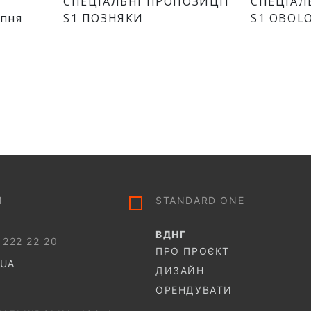
СПЕЦІАЛЬНІ ПРОПОЗИЦІЇ
СПЕЦІАЛ
рпня
S1 ПОЗНЯКИ
S1 OBOL
И
STANDARD ONE
ВДНГ
 222 22 20
ПРО ПРОЄКТ
.UA
ДИЗАЙН
ОРЕНДУВАТИ