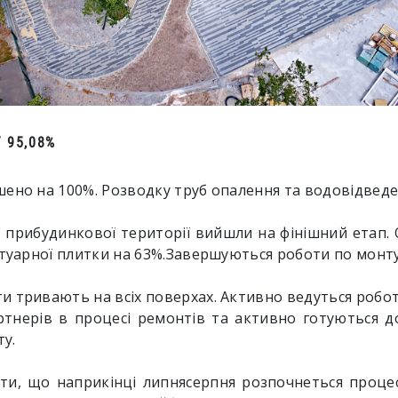
 95,08%
шено на 100%. Розводку труб опалення та водовідвед
і прибудинкової території вийшли на фінішний етап.
отуарної плитки на 63%.Завершуються роботи по монт
 тривають на всіх поверхах. Активно ведуться роботи 
тнерів в процесі ремонтів та активно готуються д
у.
ти, що наприкінці липнясерпня розпочнеться процес