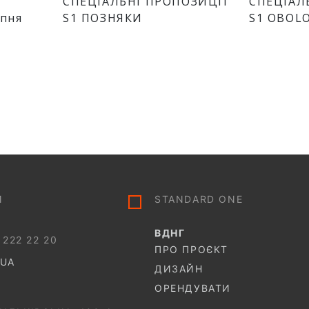
СПЕЦІАЛЬНІ ПРОПОЗИЦІЇ
СПЕЦІАЛ
рпня
S1 ПОЗНЯКИ
S1 OBOL
И
STANDARD ONE
ВДНГ
 222 22 20
ПРО ПРОЄКТ
.UA
ДИЗАЙН
ОРЕНДУВАТИ