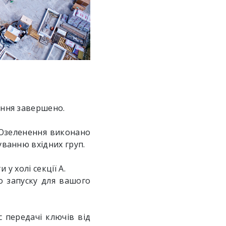
ення завершено.
 Озеленення виконано
уванню вхідних груп.
у холі секції А.
о запуску для вашого
 передачі ключів від