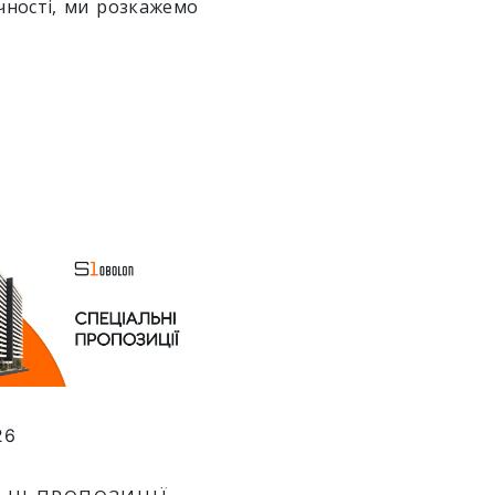
чності, ми розкажемо
26