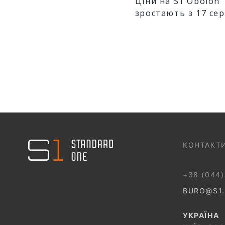
Ціни на S1 Obolon
зростають з 17 се
044 499 22 25
КОНТАКТ
+38 (044)
BURO@S1
УКРАЇНА