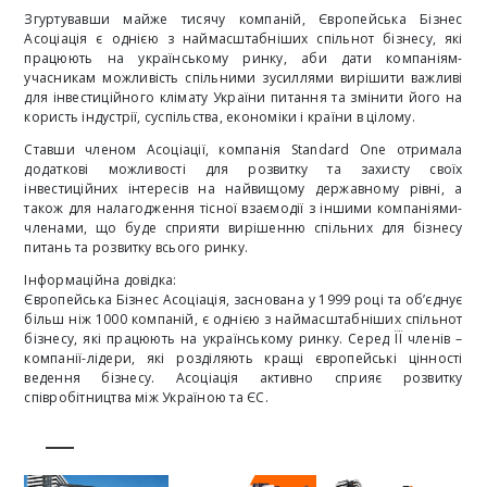
Згуртувавши майже тисячу компаній, Європейська Бізнес
Асоціація є однією з наймасштабніших спільнот бізнесу, які
працюють на українському ринку, аби дати компаніям-
учасникам можливість спільними зусиллями вирішити важливі
для інвестиційного клімату України питання та змінити його на
користь індустрії, суспільства, економіки і країни в цілому.
Ставши членом Асоціації, компанія Standard One отримала
додаткові можливості для розвитку та захисту своїх
інвестиційних інтересів на найвищому державному рівні, а
також для налагодження тісної взаємодії з іншими компаніями-
членами, що буде сприяти вирішенню спільних для бізнесу
питань та розвитку всього ринку.
Інформаційна довідка:
Європейська Бізнес Асоціація, заснована у 1999 році та об’єднує
більш ніж 1000 компаній, є однією з наймасштабніших спільнот
бізнесу, які працюють на українському ринку. Серед ЇЇ членів –
компанії-лідери, які розділяють кращі європейські цінності
ведення бізнесу. Асоціація активно сприяє розвитку
співробітництва між Україною та ЄС.