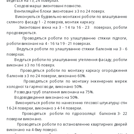
ведеться на 15, 24 поверхах.
Сходові марші змонтовані повністю.
Вентиляційні блоки змонтовані з 3 по 24 поверх.
Виконуються будівельно-монтажні роботи по влаштуванню
скляного фасаду 1 - 2 поверхів, монтаж каркасу.
Змонтовані вікна на 3 - 14 та 16 - 23
поверхах, роботи
продовжуються.
Проводяться роботи по улаштуванню стяжки підлоги,
роботи виконані на 4 - 16 та 19 - 21 поверхах.
Ведуться роботи по улаштуванню стяжки балконів на 3 - 6
поверхах.
Ведуться роботи по улаштуванню утеплення фасаду, роботи
виконані з 3 по 16 поверх.
Проводяться роботи по монтажу каркасу огородження
балконів з 3 по 24 поверхи, виконано 60%.
Проводяться роботи по монтажу інженерних мереж
холодної та гарячої води, виконано 50%.
Розводка труб опалення виконана на 75%.
Водовідведення виконано на 50%.
Виконуються роботи по нанесенню гіпсової штукатурці стін
16-24 поверхи, виконано з 4-14 поверхи.
Проводяться
роботи по гідроізоляції
балконів 3- 22
поверхи виконано.
Проводяться роботи по встановленню квартирних дверей
виконано на 4-8му поверсі.