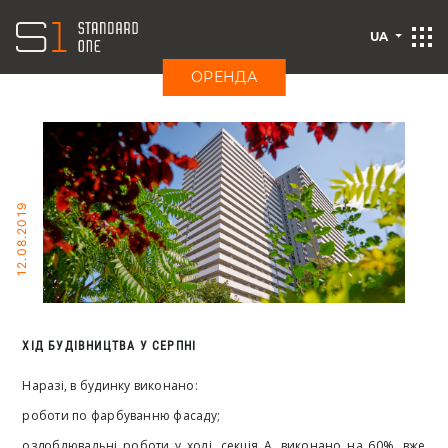
UA
ОРЕНДА
12.08.2019
ХІД БУДІВНИЦТВА У СЕРПНІ
Наразі, в будинку виконано:
роботи по фарбуванню фасаду;
оздоблювальні роботи у холі, секція А, виконано на 60%, вже