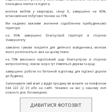
покладена плитка та підлога;
монтаж меблів у квартирах, секції Б, завершено на 85%,
встановлення побутової техніки на 15%
Ми надаємо важливе значення оздобленню прибудинкової
території:
на 95% завершено благоустрій території зі сторони
Університету;
завезено гумове покриття для дитячого майданчика, монтаж
якого розпочнеться вже на цьому тижні;
на 70% виконано підготовчий шар благоустрою зі сторони
метрополітену, зовсім скоро тут з’являться дерева та кущі;
завершено роботи по бетонній підготовці для під’їзної дороги
до будинку.
Запланувати свій візит у відділ продажу ви можете за телефоном
044 222 22 20 або на
сайті
. Чекаємо на вас у нашому холі
кожного дня, без вихідних.
ДИВИТИСЯ ФОТОЗВІТ