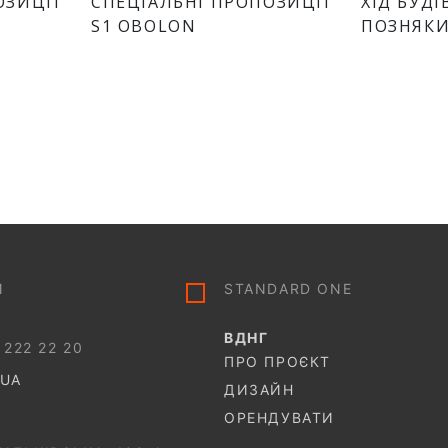
ОЗИЦІЇ
СПЕЦІАЛЬНІ ПРОПОЗИЦІЇ
ХІД БУД
S1 OBOLON
ПОЗНЯКИ
И
STANDARD ONE
ВДНГ
 222 22 20
ПРО ПРОЄКТ
.UA
ДИЗАЙН
ОРЕНДУВАТИ