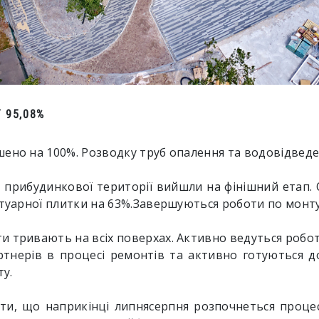
 95,08%
шено на 100%. Розводку труб опалення та водовідвед
і прибудинкової території вийшли на фінішний етап.
отуарної плитки на 63%.Завершуються роботи по монт
 тривають на всіх поверхах. Активно ведуться роботи 
тнерів в процесі ремонтів та активно готуються д
у.
ти, що наприкінці липнясерпня розпочнеться процес