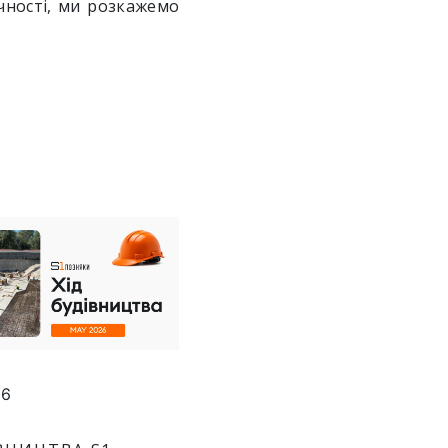
чності, ми розкажемо
26