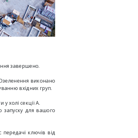
ення завершено.
 Озеленення виконано
уванню вхідних груп.
у холі секції А.
о запуску для вашого
 передачі ключів від