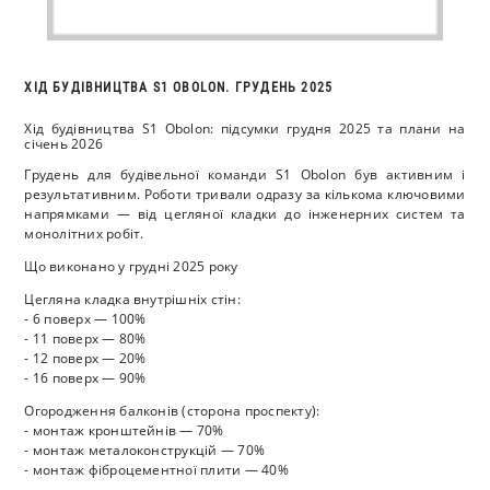
ХІД БУДІВНИЦТВА S1 OBOLON. ГРУДЕНЬ 2025
Хід будівництва S1 Obolon: підсумки грудня 2025 та плани на
січень 2026
Грудень для будівельної команди S1 Obolon був активним і
результативним. Роботи тривали одразу за кількома ключовими
напрямками — від цегляної кладки до інженерних систем та
монолітних робіт.
Що виконано у грудні 2025 року
Цегляна кладка внутрішніх стін:
- 6 поверх — 100%
- 11 поверх — 80%
- 12 поверх — 20%
- 16 поверх — 90%
Огородження балконів (сторона проспекту):
- монтаж кронштейнів — 70%
- монтаж металоконструкцій — 70%
- монтаж фіброцементної плити — 40%