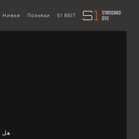
Нивки
Позняки
S1 REIT
هل ت