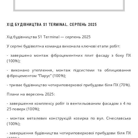
ХІД БУДІВНИЦТВА S1 TERMINAL. СЕРПЕНЬ 2025
Хід будівництва S1 Terminal — серпень 2025
У серпні будівелтна команда виконала ключові етапи робіт:
- завершено монтаж фіброцементних плит фасаду з боку ПХ
(100%);
- виконано утеплення, монтаж підсистеми та облицювання
фіброцементом “Парус” (100%);
- триває будівництво чотириповерхової прибудови біля ПХ (70%).
Плани на вересень 2025:
- завершення комплексу робіт із вентильованим фасадом з 4 по
25 поверх (100%);
- монтаж металевих конструкцій козирка по вул. Січеславська
(100%);
- завершення будівництва чотириповерхової прибудови біля ПХ