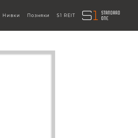
Нивки
Позняки
S1 REIT