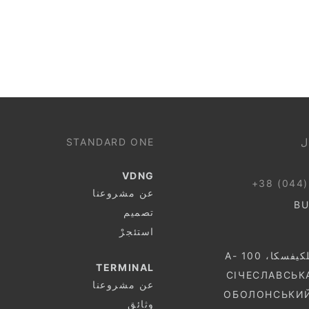
ل
STANDARD ONE
VDNG
+38 (044)
عن مشروعنا
BU
تصميم
استئجرْ
سكا، 100 -A
TERMINAL
عن مشروعنا
وثائق