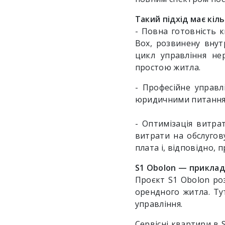
Такий підхід має кіл
- Повна готовність 
Box, розвинену внут
цикл управління не
простою житла.
- Професійне управл
юридичними питаннями
- Оптимізація витра
витрати на обслугов
плата і, відповідно, 
S1 Obolon — приклад 
Проєкт S1 Obolon роз
орендного житла. Тут
управління.
Сервісні квартири в 