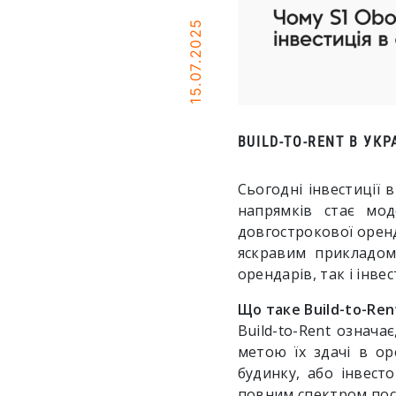
15.07.2025
BUILD-TO-RENT В УК
Сьогодні інвестиції 
напрямків стає мод
довгострокової оренд
яскравим прикладом
орендарів, так і інвес
Що таке Build-to-Ren
Build-to-Rent означ
метою їх здачі в ор
будинку, або інвест
повним спектром пос