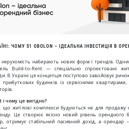
РАЇНІ: ЧОМУ S1 OBOLON – ІДЕАЛЬНА ІНВЕСТИЦІЯ В ОР
в нерухомість набирають нових форм і трендів. Одни
ель Build-to-Rent — спеціально спроектовані жи
и. В Україні ця концепція поступово завойовує ринок,
 прибуткових будинків із сервісними квартирами,
торів.
t і чому це вигідно?
ає, що житлові комплекси будуються не для продажу 
енду. Це створює якісно новий рівень орендного б
ор, отримує стабільний пасивний дохід, а орендар
луг.