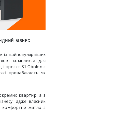
ЕНДНИЙ БІЗНЕС
м із найпопулярніших
тлові комплекси для
 і проєкт S1 Obolon є
 які приваблюють як
окремих квартир, а з
ізнесу, адже власник
 – комфортне житло з