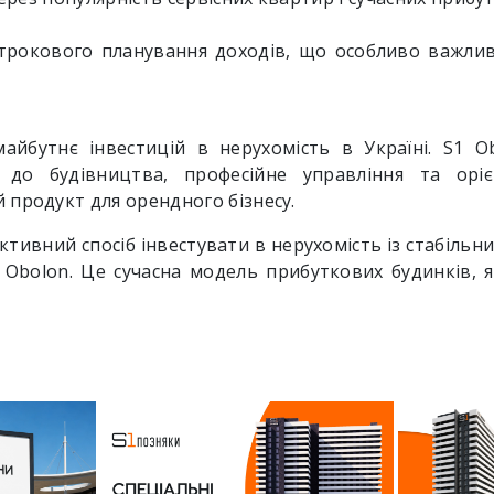
трокового планування доходів, що особливо важлив
майбутнє інвестицій в нерухомість в Україні. S1 O
д до будівництва, професійне управління та орі
продукт для орендного бізнесу.
тивний спосіб інвестувати в нерухомість із стабіль
 Obolon. Це сучасна модель прибуткових будинків, я