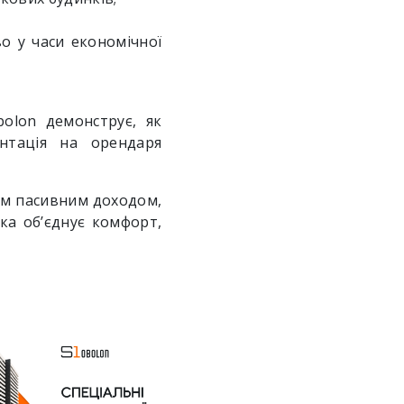
о у часи економічної
bolon демонструє, як
єнтація на орендаря
ним пасивним доходом,
ка об’єднує комфорт,