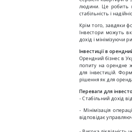
людини. Це робить п
стабільність і надійні
Крім того, завдяки ф
Інвестори можуть вкл
дохід і мінімізуючи 
Інвестиції в орендни
Орендний бізнес в Ук
попиту на орендне ж
для інвестицій. Форм
рішення як для орендар
Переваги для інвесто
- Стабільний дохід в
- Мінімізація операц
відповідає управляюч
- Висока ліквідність 