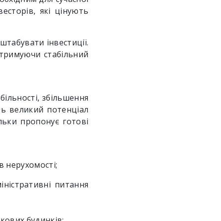
есторів, які цінують
штабувати інвестиції.
 отримуючи стабільний
більності, збільшення
ть великий потенціал
ільки пропонує готові
в нерухомості;
міністративні питання
ткових будинків;