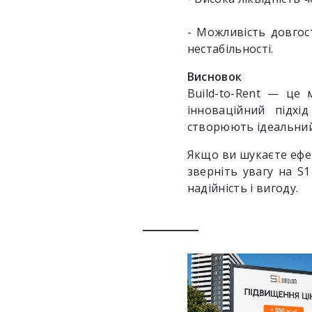
- Можливість довгос
нестабільності.
Висновок
Build-to-Rent — це 
інноваційний підхі
створюють ідеальний 
Якщо ви шукаєте ефек
зверніть увагу на S1
надійність і вигоду.