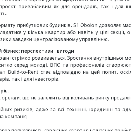
роєкт привабливим як для орендарів, так і для інв
сть.
ормату прибуткових будинків, S1 Obolon дозволяє мас
адатися у кілька квартир або навіть у цілі секції,
ризики завдяки централізованому управлінню.
й бізнес: перспективи і вигоди
раїні стрімко розвивається. Зростання внутрішньої мо
итло серед молоді, ВПО та професіоналів створюю
ат Build-to-Rent стає відповіддю на цей попит, оск
ів, так і для інвесторів.
рів:
ід оренди, що не залежить від коливань ринку продажі
ійних ризиків, адже за всі технічні, юридичні та ад
а компанія;
через популярність сервісних квартир і сучасних прибу