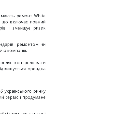
n мають ремонт White
в, що включає повний
рів і зменшує ризик
ендарів, ремонтом чи
ча компанія.
озволяє контролювати
підвищується орендна
б українського ринку
ий сервіс і продумане
обхідним для сучасної