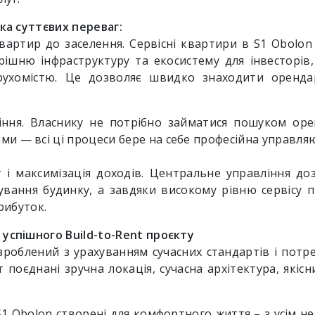
ька суттєвих переваг:
квартир до заселення. Сервісні квартири в S1 Obolo
рішню інфраструктуру та екосистему для інвесторі
рухомістю. Це дозволяє швидко знаходити оренда
іння. Власнику не потрібно займатися пошуком ор
 — всі ці процеси бере на себе професійна управляю
т і максимізація доходів. Центральне управління д
ування будинку, а завдяки високому рівню сервісу 
прибуток.
успішного Build-to-Rent проєкту
роблений з урахуванням сучасних стандартів і потре
 поєднані зручна локація, сучасна архітектура, якісн
S1 Obolon створені для комфортного життя – з усім не